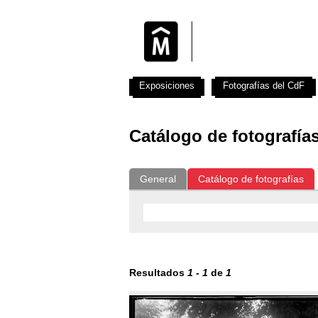
Exposiciones
Fotografías del CdF
Catálogo de fotografía
General
Catálogo de fotografías
Resultados
1
-
1
de
1