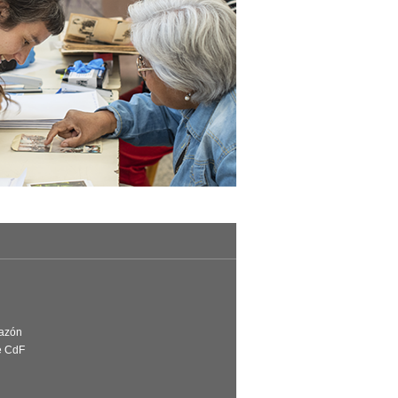
Razón
e CdF