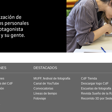
NES
DESTACADOS
nes
MUFF, festival de fotografía
CdF Tienda
as del CdF
Canal de YouTube
Descargar logo CdF
ión
Convocatorias
Escuelas de fotografía
Líneas de tiempo
Revista Sueño de la 
Fotoviaje
Recorrido 3D por Sed
a