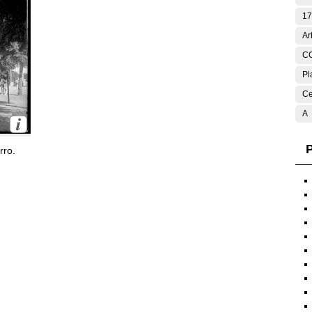
17
Ar
C
Pl
Ce
A
P
rro.