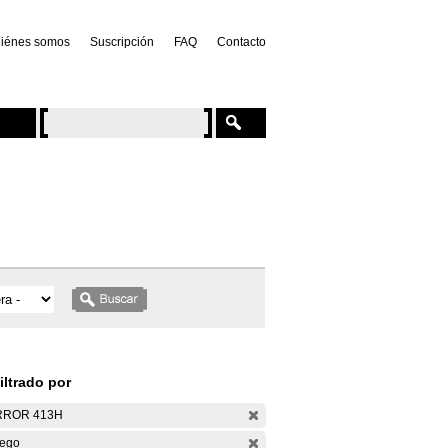
iénes somos
Suscripción
FAQ
Contacto
iltrado por
RROR 413H
ego