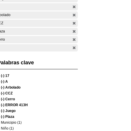
bolado
CZ
aza
rro
alabras clave
(-)
17
(-)
A
(-)
Arbolado
(-)
CCZ
(-)
Cerro
(-)
ERROR 413H
(-)
Juego
(-)
Plaza
Municipio (1)
Niño (1)