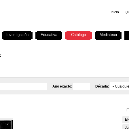
Inicio
Qu
Investigación
Educativa
Catálogo
Mediateca
s
Año exacto:
Década:
F
E
Ju