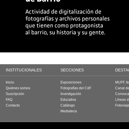
INSTITUCIONALES
SECCIONES
DESTA
Inicio
Exposiciones
MUFF, fes
Quiénes somos
Fotografías del CdF
Canal d
Suscripción
Investigación
Convoca
FAQ
Educativa
Líneas d
Contacto
Catálogo
Fotoviaj
Mediateca