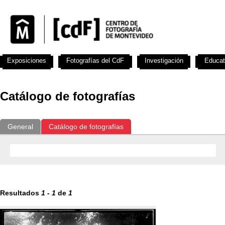
Exposiciones
Fotografías del CdF
Investigación
Educat
Catálogo de fotografías
General
Catálogo de fotografías
Resultados
1
-
1
de
1