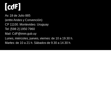
Av. 18 de Julio 885
(entre Andes y Convención)
CP 11100. Montevideo. Uruguay
Tel: [598 2] 1950 7960
Mail:
CdF@imm.gub.uy
Lunes, miércoles, jueves, viernes: de 10 a 19.30 h.
Martes: de 10 a 21 h. Sábados de 9.30 a 14.30 h.