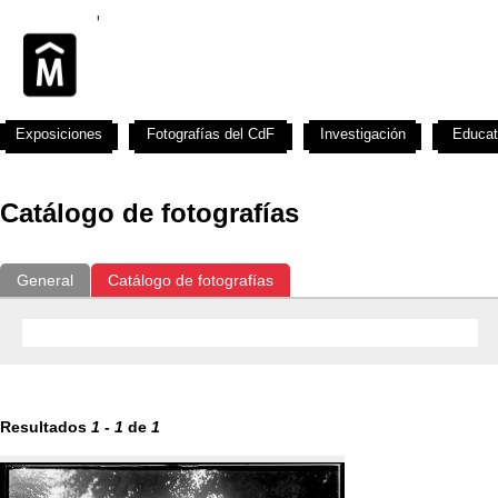
Exposiciones
Fotografías del CdF
Investigación
Educat
Catálogo de fotografías
General
Catálogo de fotografías
Resultados
1
-
1
de
1