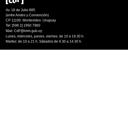
Av. 18 de Julio 885
(entre Andes y Convención)
CP 11100. Montevideo. Uruguay
Tel: [598 2] 1950 7960
Mail:
CdF@imm.gub.uy
Lunes, miércoles, jueves, viernes: de 10 a 19.30 h.
Martes: de 10 a 21 h. Sábados de 9.30 a 14.30 h.