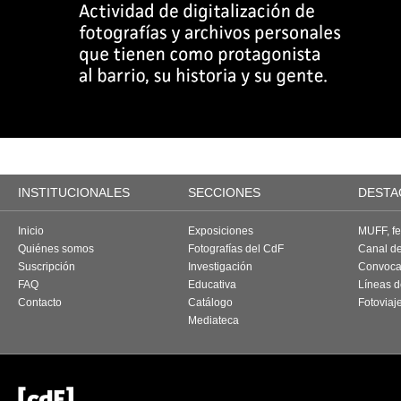
INSTITUCIONALES
SECCIONES
DESTA
Inicio
Exposiciones
MUFF, fes
Quiénes somos
Fotografías del CdF
Canal d
Suscripción
Investigación
Convoca
FAQ
Educativa
Líneas d
Contacto
Catálogo
Fotoviaj
Mediateca