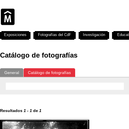
Exposiciones
Fotografías del CdF
Investigación
Educat
Catálogo de fotografías
General
Catálogo de fotografías
Resultados
1
-
1
de
1