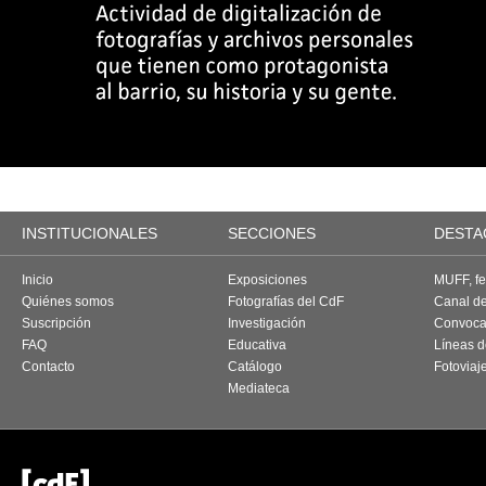
INSTITUCIONALES
SECCIONES
DESTA
Inicio
Exposiciones
MUFF, fes
Quiénes somos
Fotografías del CdF
Canal d
Suscripción
Investigación
Convoca
FAQ
Educativa
Líneas d
Contacto
Catálogo
Fotoviaj
Mediateca