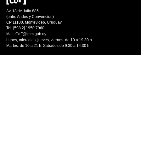
Av. 18 de Julio 885
(entre Andes y Convención)
CP 11100. Montevideo. Uruguay
Tel: [598 2] 1950 7960
Mail:
CdF@imm.gub.uy
Lunes, miércoles, jueves, viernes: de 10 a 19.30 h.
Martes: de 10 a 21 h. Sábados de 9.30 a 14.30 h.