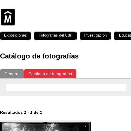
Exposiciones
Fotografías del CdF
Investigación
Educat
Catálogo de fotografías
General
Catálogo de fotografías
Resultados
1
-
1
de
1