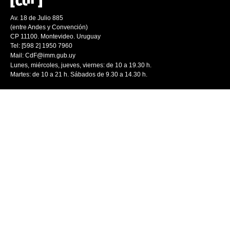
Av. 18 de Julio 885
(entre Andes y Convención)
CP 11100. Montevideo. Uruguay
Tel: [598 2] 1950 7960
Mail:
CdF@imm.gub.uy
Lunes, miércoles, jueves, viernes: de 10 a 19.30 h.
Martes: de 10 a 21 h. Sábados de 9.30 a 14.30 h.