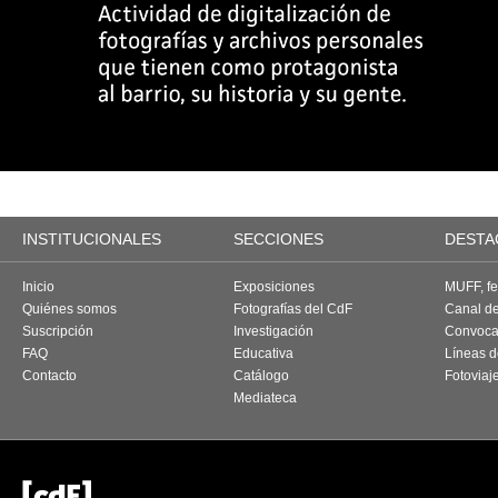
INSTITUCIONALES
SECCIONES
DESTA
Inicio
Exposiciones
MUFF, fes
Quiénes somos
Fotografías del CdF
Canal d
Suscripción
Investigación
Convoca
FAQ
Educativa
Líneas d
Contacto
Catálogo
Fotoviaj
Mediateca