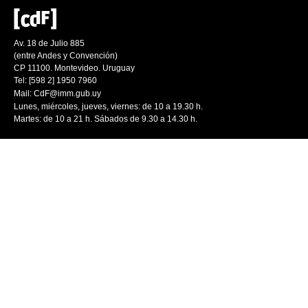
Av. 18 de Julio 885
(entre Andes y Convención)
CP 11100. Montevideo. Uruguay
Tel: [598 2] 1950 7960
Mail:
CdF@imm.gub.uy
Lunes, miércoles, jueves, viernes: de 10 a 19.30 h.
Martes: de 10 a 21 h. Sábados de 9.30 a 14.30 h.