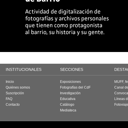
INSTITUCIONALES
SECCIONES
DESTA
Inicio
Exposiciones
MUFF, fes
Quiénes somos
Fotografías del CdF
Canal d
Suscripción
Investigación
Convoca
FAQ
Educativa
Líneas d
Contacto
Catálogo
Fotoviaj
Mediateca