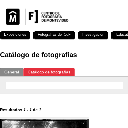
Exposiciones
Fotografías del CdF
Investigación
Educat
Catálogo de fotografías
General
Catálogo de fotografías
Resultados
1
-
1
de
1