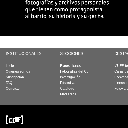
INSTITUCIONALES
SECCIONES
DESTA
Inicio
Exposiciones
MUFF, fes
Quiénes somos
Fotografías del CdF
Canal d
Suscripción
Investigación
Convoca
FAQ
Educativa
Líneas d
Contacto
Catálogo
Fotoviaj
Mediateca