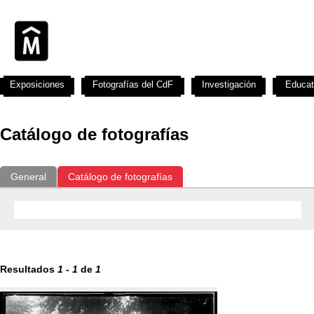
Exposiciones
Fotografías del CdF
Investigación
Educat
Catálogo de fotografías
General
Catálogo de fotografías
Resultados
1
-
1
de
1