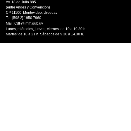
Av. 18 de Julio 885
(entre Andes y Convención)
CP 11100. Montevideo. Uruguay
Tel: [598 2] 1950 7960
Mail:
CdF@imm.gub.uy
Lunes, miércoles, jueves, viernes: de 10 a 19.30 h.
Martes: de 10 a 21 h. Sábados de 9.30 a 14.30 h.