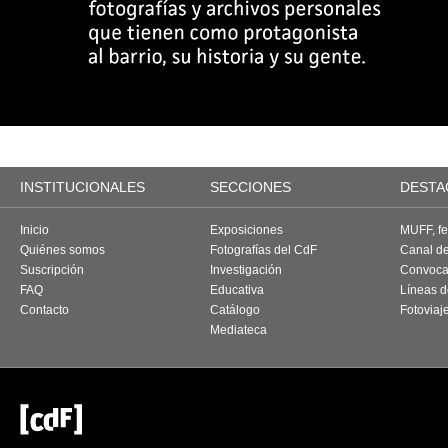
INSTITUCIONALES
SECCIONES
DESTA
Inicio
Exposiciones
MUFF, fes
Quiénes somos
Fotografías del CdF
Canal d
Suscripción
Investigación
Convoca
FAQ
Educativa
Líneas d
Contacto
Catálogo
Fotoviaj
Mediateca