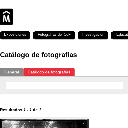
Exposiciones
Fotografías del CdF
Investigación
Educat
Catálogo de fotografías
General
Catálogo de fotografías
Resultados
1
-
1
de
1