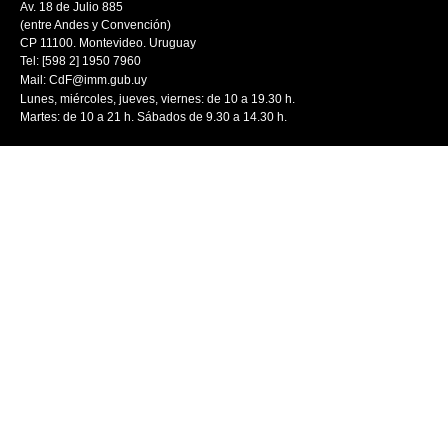
Av. 18 de Julio 885
(entre Andes y Convención)
CP 11100. Montevideo. Uruguay
Tel: [598 2] 1950 7960
Mail:
CdF@imm.gub.uy
Lunes, miércoles, jueves, viernes: de 10 a 19.30 h.
Martes: de 10 a 21 h. Sábados de 9.30 a 14.30 h.