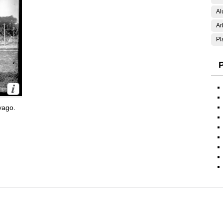
Al
Ar
Pl
P
yago.