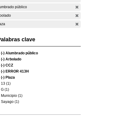
umbrado público
bolado
aza
alabras clave
(-)
Alumbrado público
(-)
Arbolado
(-)
CCZ
(-)
ERROR 413H
(-)
Plaza
13 (1)
G (1)
Municipio (1)
Sayago (1)