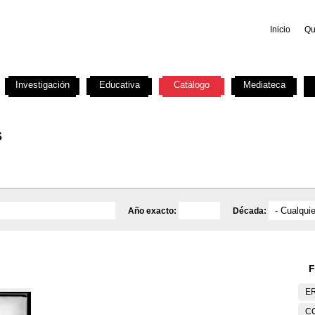
Inicio
Qu
Investigación
Educativa
Catálogo
Mediateca
s
Año exacto:
Década:
F
E
C