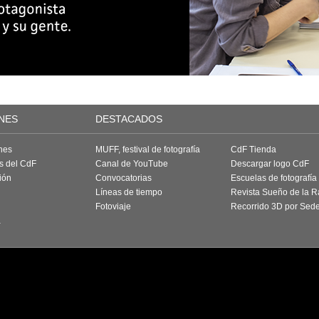
NES
DESTACADOS
nes
MUFF, festival de fotografía
CdF Tienda
as del CdF
Canal de YouTube
Descargar logo CdF
ión
Convocatorias
Escuelas de fotografía
Líneas de tiempo
Revista Sueño de la 
Fotoviaje
Recorrido 3D por Sed
a