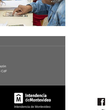
Razón
e CdF
Intendencia de Montevideo