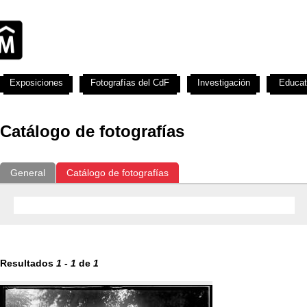
Exposiciones
Fotografías del CdF
Investigación
Educat
Catálogo de fotografías
General
Catálogo de fotografías
Resultados
1
-
1
de
1