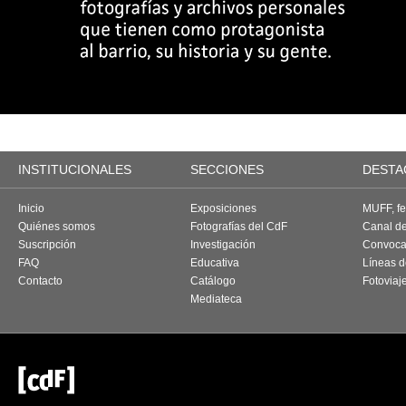
INSTITUCIONALES
SECCIONES
DESTA
Inicio
Exposiciones
MUFF, fes
Quiénes somos
Fotografías del CdF
Canal d
Suscripción
Investigación
Convoca
FAQ
Educativa
Líneas d
Contacto
Catálogo
Fotoviaj
Mediateca