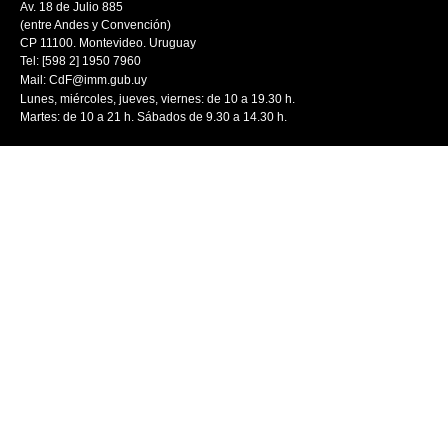
Av. 18 de Julio 885
(entre Andes y Convención)
CP 11100. Montevideo. Uruguay
Tel: [598 2] 1950 7960
Mail:
CdF@imm.gub.uy
Lunes, miércoles, jueves, viernes: de 10 a 19.30 h.
Martes: de 10 a 21 h. Sábados de 9.30 a 14.30 h.