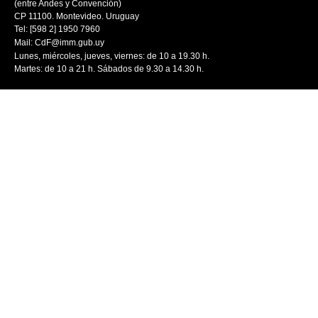
(entre Andes y Convención)
CP 11100. Montevideo. Uruguay
Tel: [598 2] 1950 7960
Mail:
CdF@imm.gub.uy
Lunes, miércoles, jueves, viernes: de 10 a 19.30 h.
Martes: de 10 a 21 h. Sábados de 9.30 a 14.30 h.