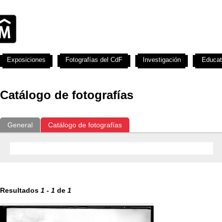
Exposiciones
Fotografías del CdF
Investigación
Educat
Catálogo de fotografías
General
Catálogo de fotografías
Resultados
1
-
1
de
1