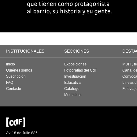
INSTITUCIONALES
SECCIONES
DESTA
Inicio
Exposiciones
MUFF, fes
Quiénes somos
Fotografías del CdF
Canal d
Suscripción
Investigación
Convoca
FAQ
Educativa
Líneas d
Contacto
Catálogo
Fotoviaj
Mediateca
Av. 18 de Julio 885