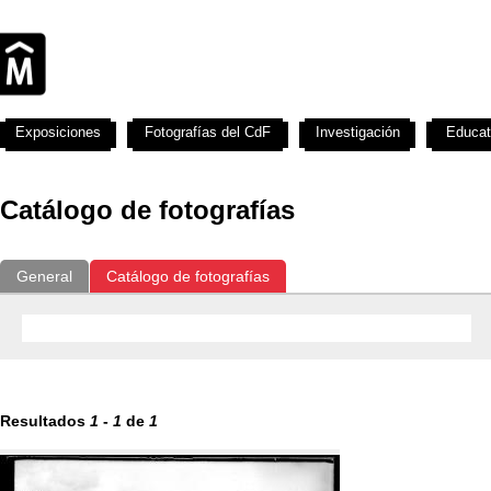
Exposiciones
Fotografías del CdF
Investigación
Educat
Catálogo de fotografías
General
Catálogo de fotografías
Resultados
1
-
1
de
1