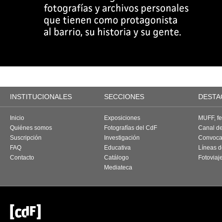
INSTITUCIONALES
SECCIONES
DESTA
Inicio
Exposiciones
MUFF, fes
Quiénes somos
Fotografías del CdF
Canal d
Suscripción
Investigación
Convoca
FAQ
Educativa
Líneas d
Contacto
Catálogo
Fotoviaj
Mediateca