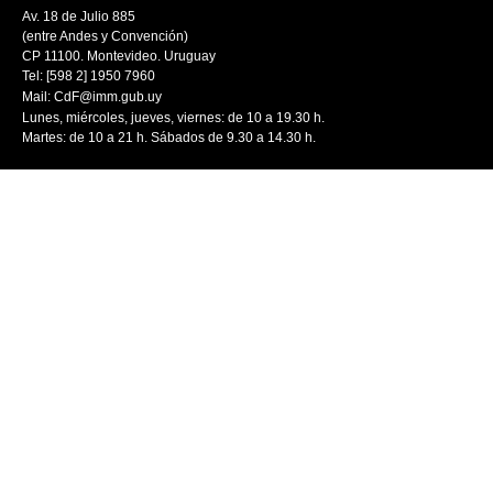
Av. 18 de Julio 885
(entre Andes y Convención)
CP 11100. Montevideo. Uruguay
Tel: [598 2] 1950 7960
Mail:
CdF@imm.gub.uy
Lunes, miércoles, jueves, viernes: de 10 a 19.30 h.
Martes: de 10 a 21 h. Sábados de 9.30 a 14.30 h.