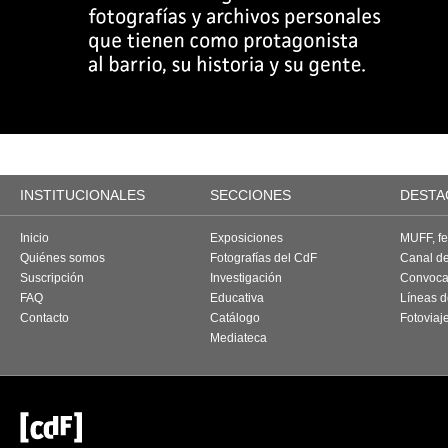
INSTITUCIONALES
SECCIONES
DESTA
Inicio
Exposiciones
MUFF, fes
Quiénes somos
Fotografías del CdF
Canal d
Suscripción
Investigación
Convoca
FAQ
Educativa
Líneas d
Contacto
Catálogo
Fotoviaj
Mediateca