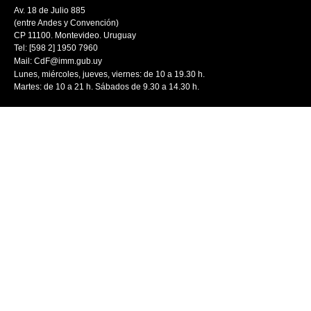
Av. 18 de Julio 885
(entre Andes y Convención)
CP 11100. Montevideo. Uruguay
Tel: [598 2] 1950 7960
Mail:
CdF@imm.gub.uy
Lunes, miércoles, jueves, viernes: de 10 a 19.30 h.
Martes: de 10 a 21 h. Sábados de 9.30 a 14.30 h.