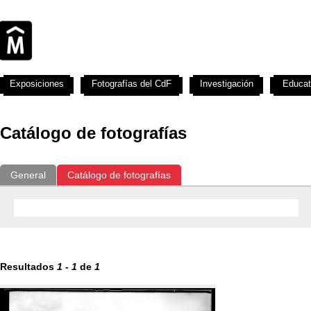
Exposiciones
Fotografías del CdF
Investigación
Educat
Catálogo de fotografías
General
Catálogo de fotografías
Resultados
1
-
1
de
1