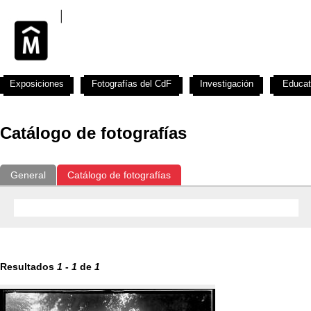
Exposiciones
Fotografías del CdF
Investigación
Educat
Catálogo de fotografías
General
Catálogo de fotografías
Resultados
1
-
1
de
1