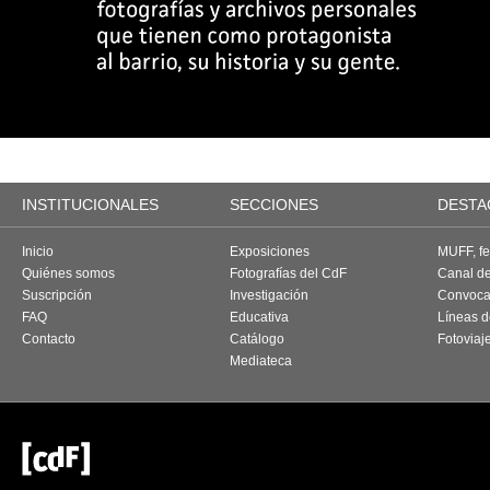
INSTITUCIONALES
SECCIONES
DESTA
Inicio
Exposiciones
MUFF, fes
Quiénes somos
Fotografías del CdF
Canal d
Suscripción
Investigación
Convoca
FAQ
Educativa
Líneas d
Contacto
Catálogo
Fotoviaj
Mediateca