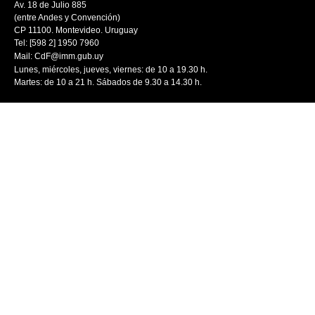
Av. 18 de Julio 885
(entre Andes y Convención)
CP 11100. Montevideo. Uruguay
Tel: [598 2] 1950 7960
Mail:
CdF@imm.gub.uy
Lunes, miércoles, jueves, viernes: de 10 a 19.30 h.
Martes: de 10 a 21 h. Sábados de 9.30 a 14.30 h.