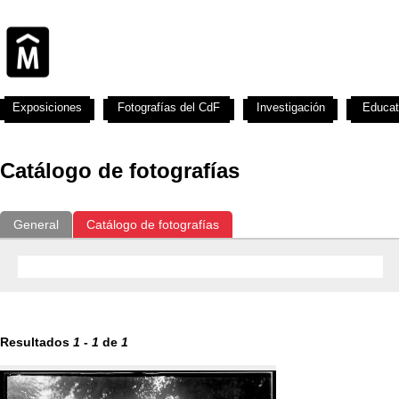
Exposiciones
Fotografías del CdF
Investigación
Educat
Catálogo de fotografías
General
Catálogo de fotografías
Resultados
1
-
1
de
1