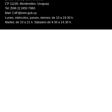
CP 11100. Montevideo. Uruguay
Tel: [598 2] 1950 7960
Mail:
CdF@imm.gub.uy
Lunes, miércoles, jueves, viernes: de 10 a 19.30 h.
Martes: de 10 a 21 h. Sábados de 9.30 a 14.30 h.