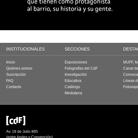
INSTITUCIONALES
SECCIONES
DESTA
Inicio
Exposiciones
MUFF, fes
Quiénes somos
Fotografías del CdF
Canal d
Suscripción
Investigación
Convoca
FAQ
Educativa
Líneas d
Contacto
Catálogo
Fotoviaj
Mediateca
Av. 18 de Julio 885
(entre Andes y Convención)