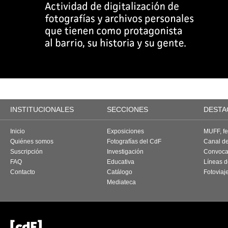
INSTITUCIONALES
SECCIONES
DESTA
Inicio
Exposiciones
MUFF, fes
Quiénes somos
Fotografías del CdF
Canal d
Suscripción
Investigación
Convoca
FAQ
Educativa
Líneas d
Contacto
Catálogo
Fotoviaj
Mediateca