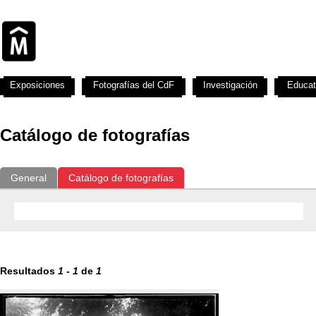
Exposiciones
Fotografías del CdF
Investigación
Educat
Catálogo de fotografías
General
Catálogo de fotografías
Resultados
1
-
1
de
1