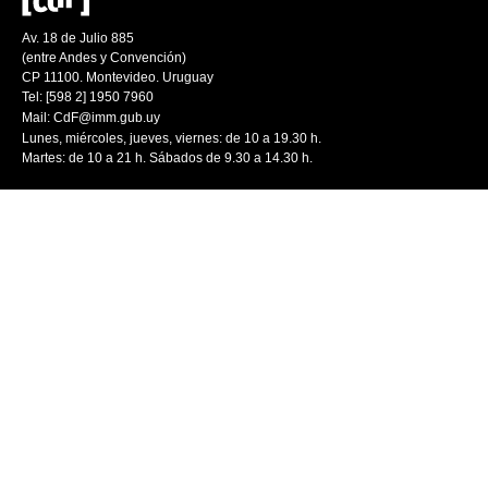
Av. 18 de Julio 885
(entre Andes y Convención)
CP 11100. Montevideo. Uruguay
Tel: [598 2] 1950 7960
Mail:
CdF@imm.gub.uy
Lunes, miércoles, jueves, viernes: de 10 a 19.30 h.
Martes: de 10 a 21 h. Sábados de 9.30 a 14.30 h.