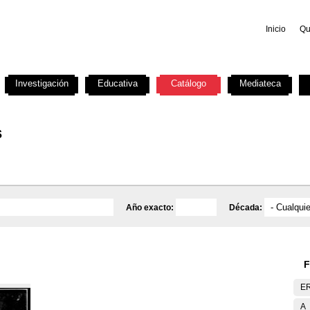
Inicio
Qu
Investigación
Educativa
Catálogo
Mediateca
s
Año exacto:
Década:
F
E
A