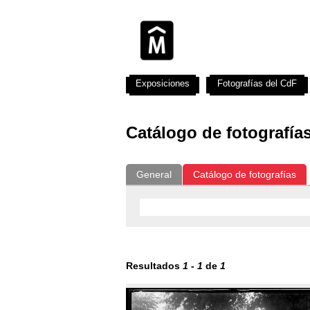
Exposiciones
Fotografías del CdF
Catálogo de fotografía
General
Catálogo de fotografías
Resultados
1
-
1
de
1