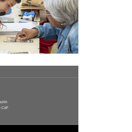
Razón
e CdF