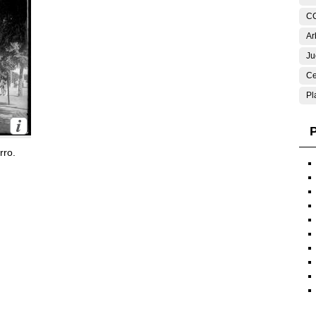
C
Ar
Ju
Ce
Pl
P
rro.