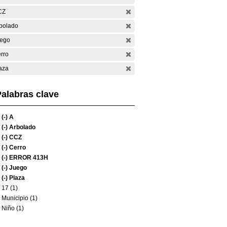
CZ
bolado
ego
rro
aza
alabras clave
(-)
A
(-)
Arbolado
(-)
CCZ
(-)
Cerro
(-)
ERROR 413H
(-)
Juego
(-)
Plaza
17 (1)
Municipio (1)
Niño (1)