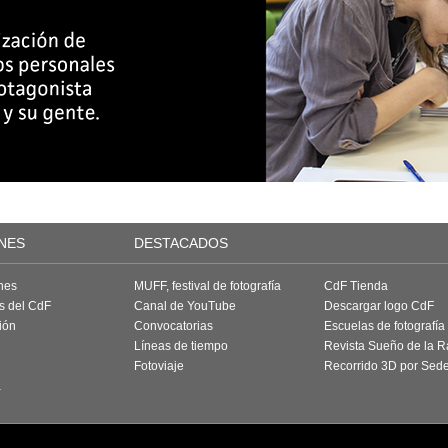
NES
DESTACADOS
nes
MUFF, festival de fotografía
CdF Tienda
as del CdF
Canal de YouTube
Descargar logo CdF
ión
Convocatorias
Escuelas de fotografía
Líneas de tiempo
Revista Sueño de la 
Fotoviaje
Recorrido 3D por Sed
a