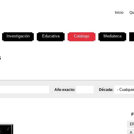
Inicio
Qu
Investigación
Educativa
Catálogo
Mediateca
s
Año exacto:
Década:
F
E
A