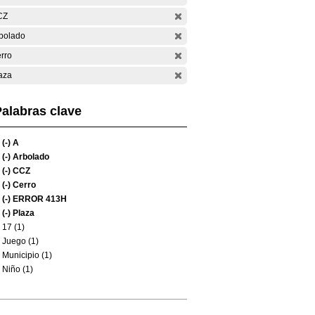
CZ
bolado
rro
aza
alabras clave
(-)
A
(-)
Arbolado
(-)
CCZ
(-)
Cerro
(-)
ERROR 413H
(-)
Plaza
17 (1)
Juego (1)
Municipio (1)
Niño (1)