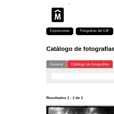
Exposiciones
Fotografías del CdF
Catálogo de fotografía
General
Catálogo de fotografías
Resultados
1
-
1
de
1