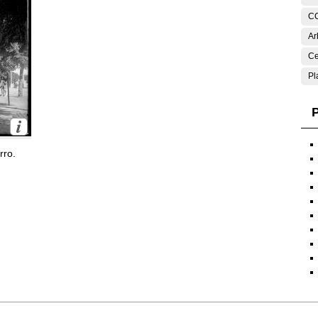
C
Ar
Ce
Pl
P
rro.