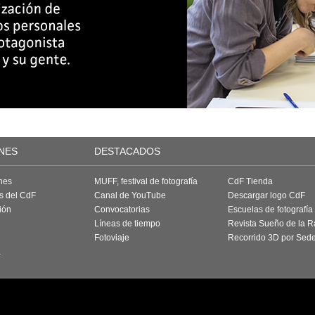
NES
DESTACADOS
nes
MUFF, festival de fotografía
CdF Tienda
as del CdF
Canal de YouTube
Descargar logo CdF
ión
Convocatorias
Escuelas de fotografía
Líneas de tiempo
Revista Sueño de la 
Fotoviaje
Recorrido 3D por Sed
a