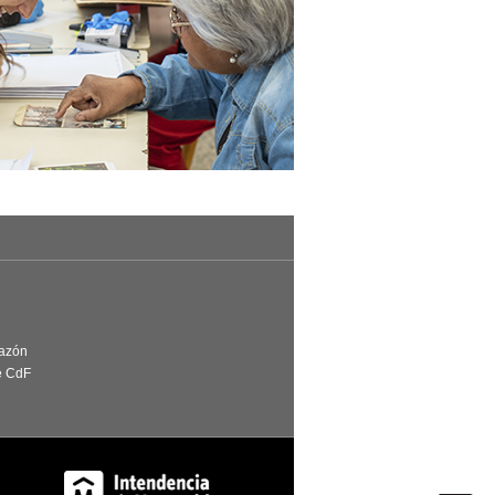
Razón
e CdF