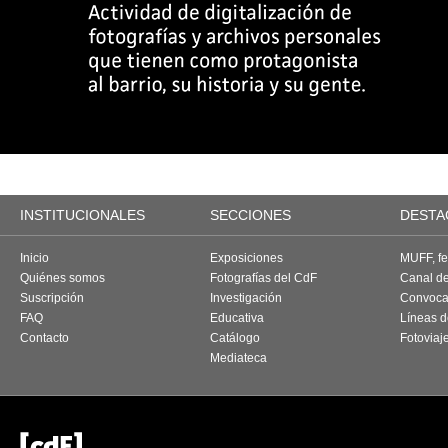
INSTITUCIONALES
SECCIONES
DESTA
Inicio
Exposiciones
MUFF, fes
Quiénes somos
Fotografías del CdF
Canal d
Suscripción
Investigación
Convoca
FAQ
Educativa
Líneas d
Contacto
Catálogo
Fotoviaj
Mediateca