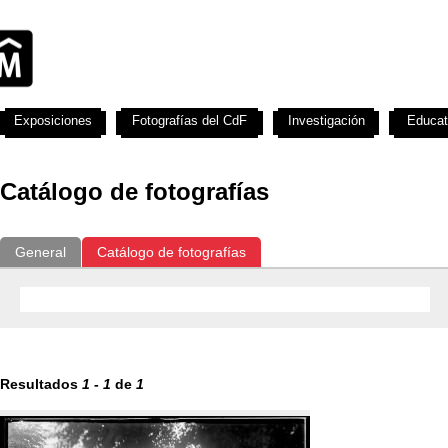
Exposiciones
Fotografías del CdF
Investigación
Educat
Catálogo de fotografías
General
Catálogo de fotografías
Resultados
1
-
1
de
1