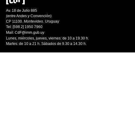
Av. 18 de Julio 885
(entre Andes y Convención)
CP 11100. Montevideo. Uruguay
Tel: [598 2] 1950 7960
Mail:
CdF@imm.gub.uy
Lunes, miércoles, jueves, viernes: de 10 a 19.30 h.
Martes: de 10 a 21 h. Sábados de 9.30 a 14.30 h.