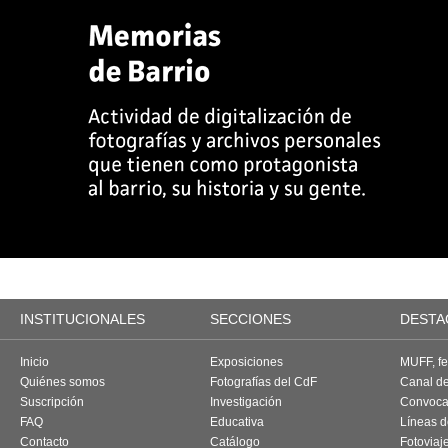
INSTITUCIONALES
SECCIONES
DESTA
Inicio
Exposiciones
MUFF, fes
Quiénes somos
Fotografías del CdF
Canal d
Suscripción
Investigación
Convoca
FAQ
Educativa
Líneas d
Contacto
Catálogo
Fotoviaj