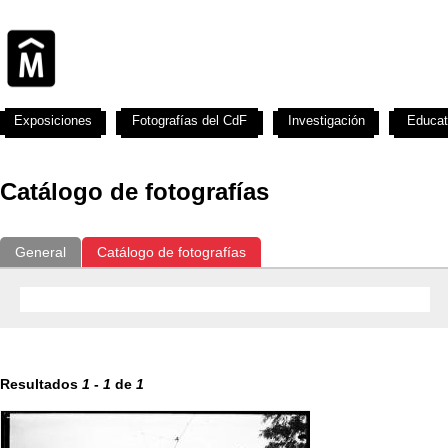
Exposiciones
Fotografías del CdF
Investigación
Educat
Catálogo de fotografías
General
Catálogo de fotografías
Resultados
1
-
1
de
1