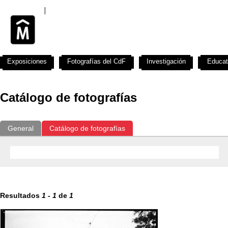
Exposiciones
Fotografías del CdF
Investigación
Educat
Catálogo de fotografías
General
Catálogo de fotografías
Resultados
1
-
1
de
1