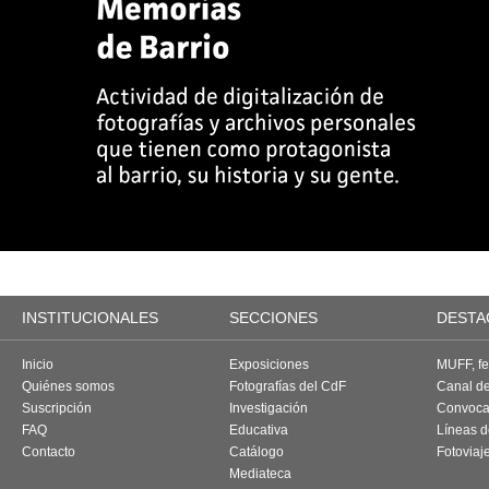
INSTITUCIONALES
SECCIONES
DESTA
Inicio
Exposiciones
MUFF, fes
Quiénes somos
Fotografías del CdF
Canal d
Suscripción
Investigación
Convoca
FAQ
Educativa
Líneas d
Contacto
Catálogo
Fotoviaj
Mediateca