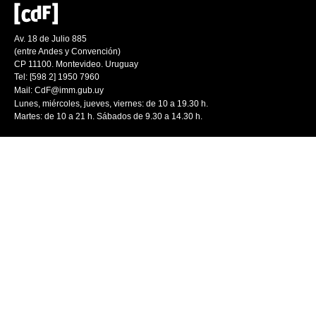
Av. 18 de Julio 885
(entre Andes y Convención)
CP 11100. Montevideo. Uruguay
Tel: [598 2] 1950 7960
Mail:
CdF@imm.gub.uy
Lunes, miércoles, jueves, viernes: de 10 a 19.30 h.
Martes: de 10 a 21 h. Sábados de 9.30 a 14.30 h.