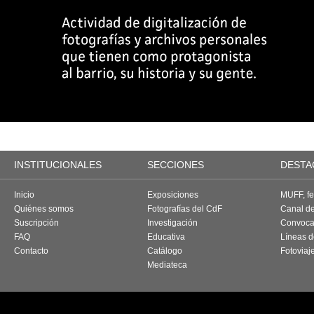
INSTITUCIONALES
SECCIONES
DESTA
Inicio
Exposiciones
MUFF, fes
Quiénes somos
Fotografías del CdF
Canal d
Suscripción
Investigación
Convoca
FAQ
Educativa
Líneas d
Contacto
Catálogo
Fotoviaj
Mediateca