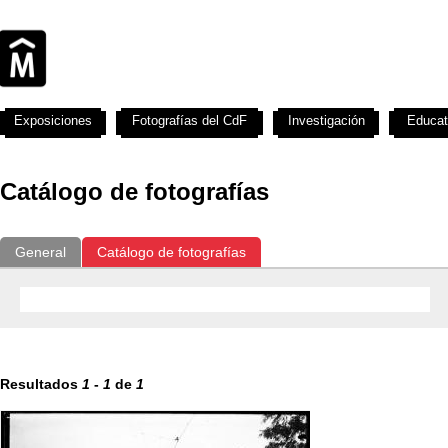
Exposiciones
Fotografías del CdF
Investigación
Educat
Catálogo de fotografías
General
Catálogo de fotografías
Resultados
1
-
1
de
1