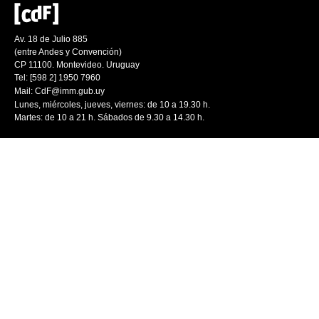
Av. 18 de Julio 885
(entre Andes y Convención)
CP 11100. Montevideo. Uruguay
Tel: [598 2] 1950 7960
Mail:
CdF@imm.gub.uy
Lunes, miércoles, jueves, viernes: de 10 a 19.30 h.
Martes: de 10 a 21 h. Sábados de 9.30 a 14.30 h.