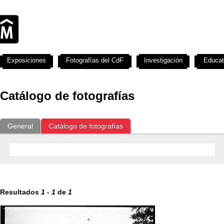
Exposiciones
Fotografías del CdF
Investigación
Educat
Catálogo de fotografías
General
Catálogo de fotografías
Resultados
1
-
1
de
1