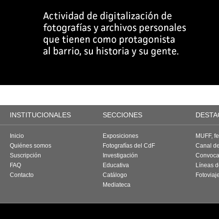
INSTITUCIONALES
SECCIONES
DESTA
Inicio
Exposiciones
MUFF, fes
Quiénes somos
Fotografías del CdF
Canal d
Suscripción
Investigación
Convoca
FAQ
Educativa
Líneas d
Contacto
Catálogo
Fotoviaj
Mediateca