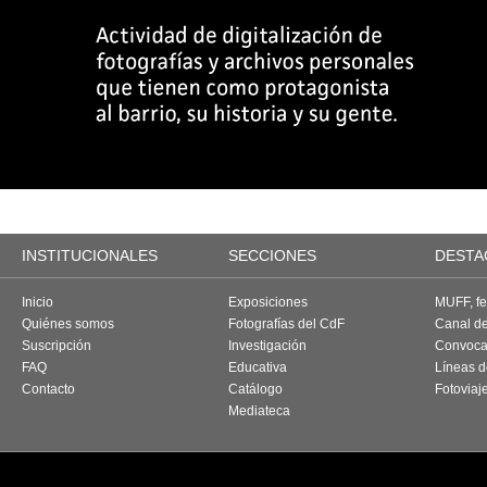
INSTITUCIONALES
SECCIONES
DESTA
Inicio
Exposiciones
MUFF, fes
Quiénes somos
Fotografías del CdF
Canal d
Suscripción
Investigación
Convoca
FAQ
Educativa
Líneas d
Contacto
Catálogo
Fotoviaj
Mediateca