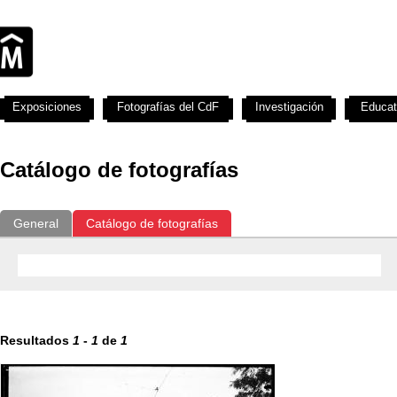
Exposiciones
Fotografías del CdF
Investigación
Educat
Catálogo de fotografías
General
Catálogo de fotografías
Resultados
1
-
1
de
1