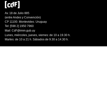
Av. 18 de Julio 885
(entre Andes y Convención)
CP 11100. Montevideo. Uruguay
Tel: [598 2] 1950 7960
Mail:
CdF@imm.gub.uy
Lunes, miércoles, jueves, viernes: de 10 a 19.30 h.
Martes: de 10 a 21 h. Sábados de 9.30 a 14.30 h.