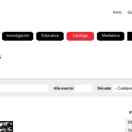
Inicio
Qu
Investigación
Educativa
Catálogo
Mediateca
s
Año exacto:
Década:
F
DE
T