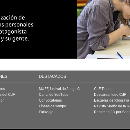
NES
DESTACADOS
nes
MUFF, festival de fotografía
CdF Tienda
as del CdF
Canal de YouTube
Descargar logo CdF
ión
Convocatorias
Escuelas de fotografía
Líneas de tiempo
Revista Sueño de la 
Fotoviaje
Recorrido 3D por Sed
a