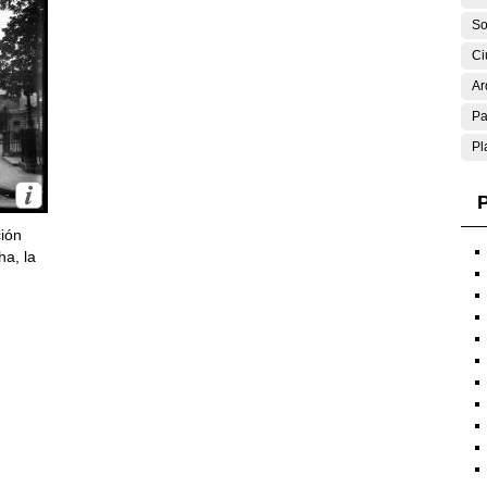
So
Ci
Ar
Pa
Pl
P
ción
ha, la