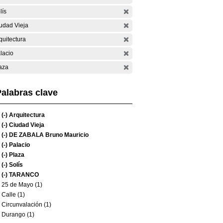
lís
udad Vieja
quitectura
lacio
aza
alabras clave
(-)
Arquitectura
(-)
Ciudad Vieja
(-)
DE ZABALA Bruno Mauricio
(-)
Palacio
(-)
Plaza
(-)
Solís
(-)
TARANCO
25 de Mayo (1)
Calle (1)
Circunvalación (1)
Durango (1)