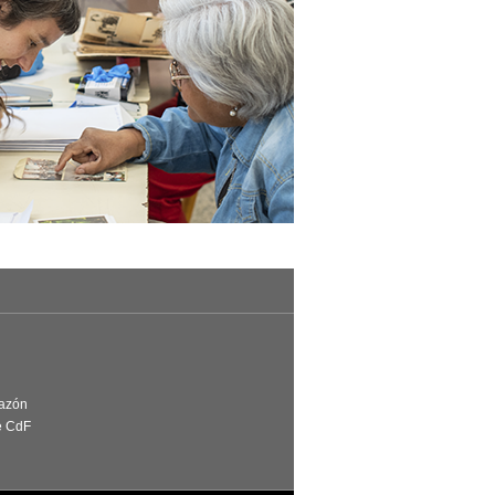
Razón
e CdF