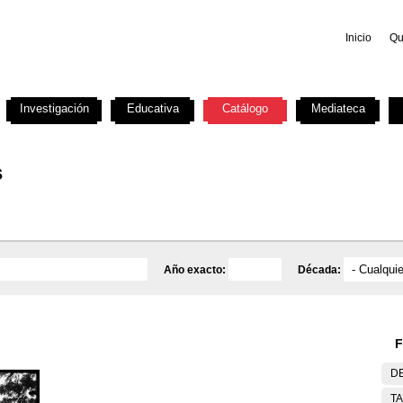
Inicio
Qu
Investigación
Educativa
Catálogo
Mediateca
s
Año exacto:
Década:
F
DE
T