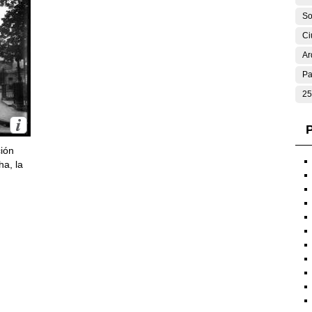
So
Ci
Ar
Pa
25
P
ción
ha, la