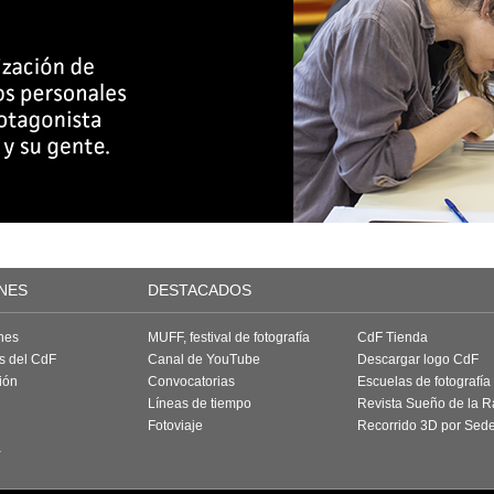
NES
DESTACADOS
nes
MUFF, festival de fotografía
CdF Tienda
as del CdF
Canal de YouTube
Descargar logo CdF
ión
Convocatorias
Escuelas de fotografía
Líneas de tiempo
Revista Sueño de la 
Fotoviaje
Recorrido 3D por Sed
a