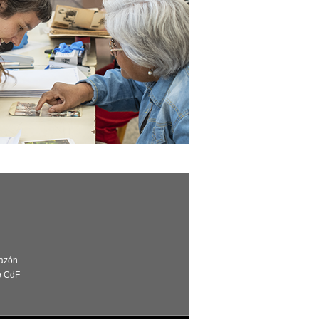
Razón
e CdF