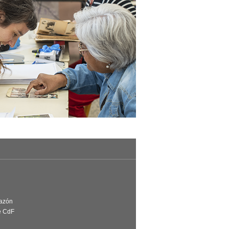
Razón
e CdF