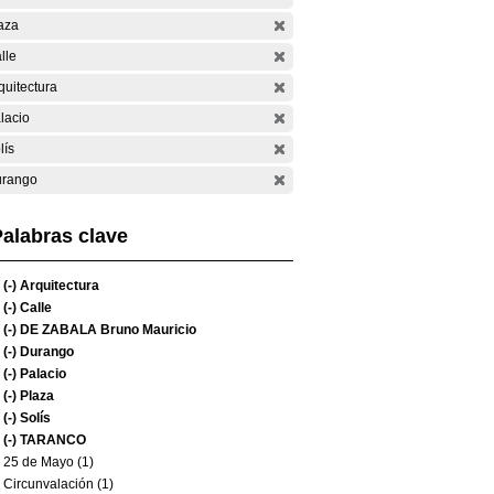
aza
lle
quitectura
lacio
lís
rango
alabras clave
(-)
Arquitectura
(-)
Calle
(-)
DE ZABALA Bruno Mauricio
(-)
Durango
(-)
Palacio
(-)
Plaza
(-)
Solís
(-)
TARANCO
25 de Mayo (1)
Circunvalación (1)