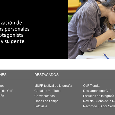
NES
DESTACADOS
nes
MUFF, festival de fotografía
CdF Tienda
as del CdF
Canal de YouTube
Descargar logo CdF
ión
Convocatorias
Escuelas de fotografía
Líneas de tiempo
Revista Sueño de la 
Fotoviaje
Recorrido 3D por Sed
a