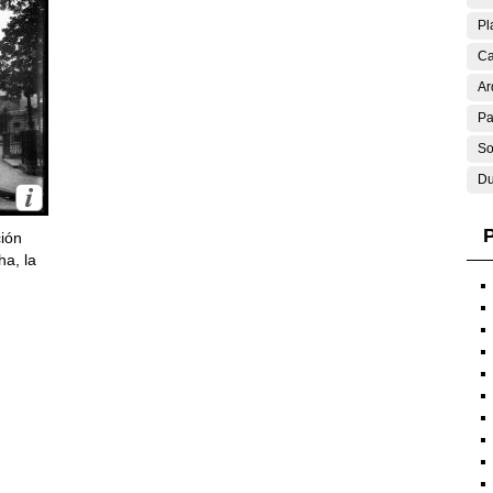
Pl
Ca
Ar
Pa
So
Du
P
ción
ha, la