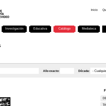
Inicio
Qu
Investigación
Educativa
Catálogo
Mediateca
s
Año exacto:
Década:
F
DE
T