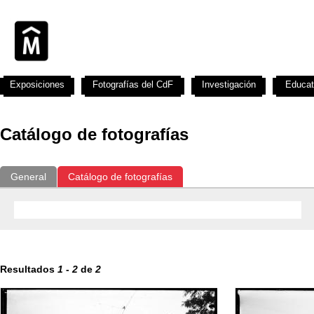
Exposiciones
Fotografías del CdF
Investigación
Educat
Catálogo de fotografías
General
Catálogo de fotografías
Resultados
1
-
2
de
2