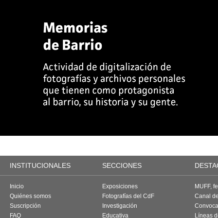
INSTITUCIONALES
SECCIONES
DESTA
Inicio
Exposiciones
MUFF, fes
Quiénes somos
Fotografías del CdF
Canal d
Suscripción
Investigación
Convoca
FAQ
Educativa
Líneas d