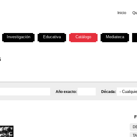
Inicio
Qu
Investigación
Educativa
Catálogo
Mediateca
s
Año exacto:
Década:
F
DE
T