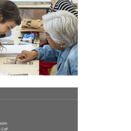
Razón
e CdF