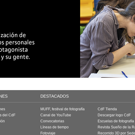
NES
DESTACADOS
nes
MUFF, festival de fotografía
CdF Tienda
as del CdF
Canal de YouTube
Descargar logo CdF
ión
Convocatorias
Escuelas de fotografía
Líneas de tiempo
Revista Sueño de la 
Fotoviaje
Recorrido 3D por Sed