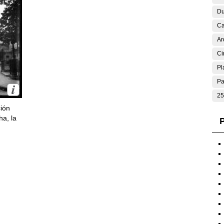
Du
Ca
Ar
Ci
Pl
Pa
25
ción
ha, la
P