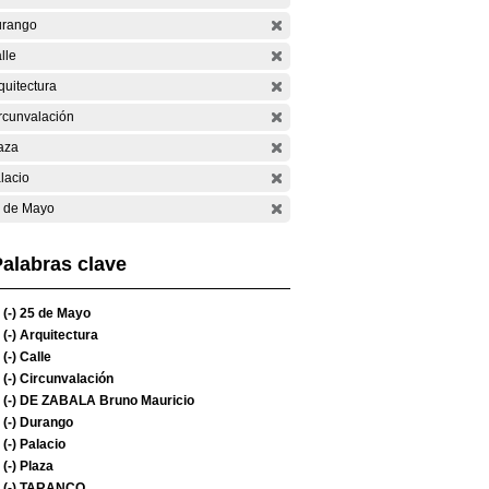
rango
lle
quitectura
rcunvalación
aza
lacio
 de Mayo
alabras clave
(-)
25 de Mayo
(-)
Arquitectura
(-)
Calle
(-)
Circunvalación
(-)
DE ZABALA Bruno Mauricio
(-)
Durango
(-)
Palacio
(-)
Plaza
(-)
TARANCO