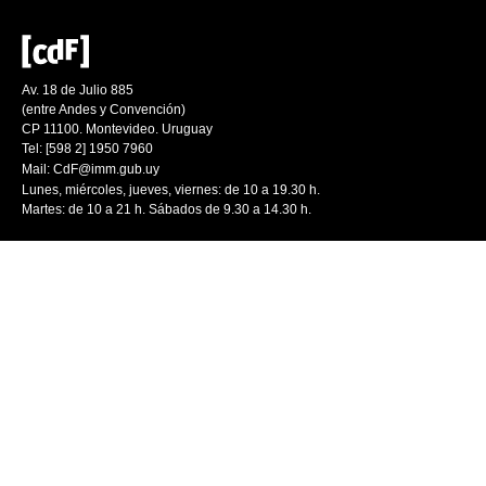
Av. 18 de Julio 885
(entre Andes y Convención)
CP 11100. Montevideo. Uruguay
Tel: [598 2] 1950 7960
Mail:
CdF@imm.gub.uy
Lunes, miércoles, jueves, viernes: de 10 a 19.30 h.
Martes: de 10 a 21 h. Sábados de 9.30 a 14.30 h.