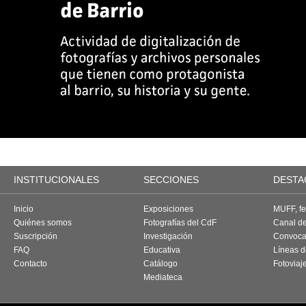
INSTITUCIONALES
SECCIONES
DESTA
Inicio
Exposiciones
MUFF, fes
Quiénes somos
Fotografías del CdF
Canal d
Suscripción
Investigación
Convoca
FAQ
Educativa
Líneas d
Contacto
Catálogo
Fotoviaj
Mediateca