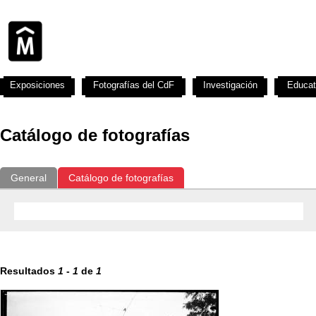
Exposiciones
Fotografías del CdF
Investigación
Educat
Catálogo de fotografías
General
Catálogo de fotografías
Resultados
1
-
1
de
1