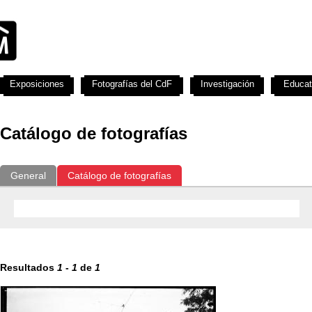
Exposiciones
Fotografías del CdF
Investigación
Educat
Catálogo de fotografías
General
Catálogo de fotografías
Resultados
1
-
1
de
1