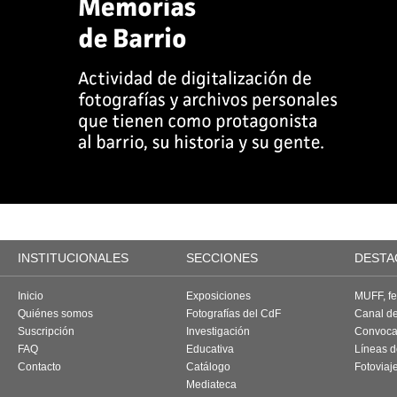
INSTITUCIONALES
SECCIONES
DESTA
Inicio
Exposiciones
MUFF, fes
Quiénes somos
Fotografías del CdF
Canal d
Suscripción
Investigación
Convoca
FAQ
Educativa
Líneas d
Contacto
Catálogo
Fotoviaj
Mediateca