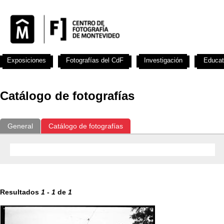
Exposiciones
Fotografías del CdF
Investigación
Educat
Catálogo de fotografías
General
Catálogo de fotografías
Resultados
1
-
1
de
1