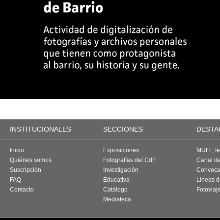
INSTITUCIONALES
SECCIONES
DESTA
Inicio
Exposiciones
MUFF, fes
Quiénes somos
Fotografías del CdF
Canal d
Suscripción
Investigación
Convoca
FAQ
Educativa
Líneas d
Contacto
Catálogo
Fotoviaj
Mediateca