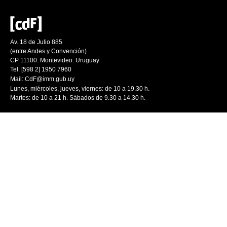
Av. 18 de Julio 885
(entre Andes y Convención)
CP 11100. Montevideo. Uruguay
Tel: [598 2] 1950 7960
Mail:
CdF@imm.gub.uy
Lunes, miércoles, jueves, viernes: de 10 a 19.30 h.
Martes: de 10 a 21 h. Sábados de 9.30 a 14.30 h.