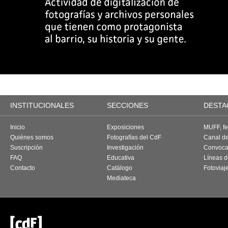
INSTITUCIONALES
SECCIONES
DESTA
Inicio
Exposiciones
MUFF, fes
Quiénes somos
Fotografías del CdF
Canal d
Suscripción
Investigación
Convoca
FAQ
Educativa
Líneas d
Contacto
Catálogo
Fotoviaj
Mediateca