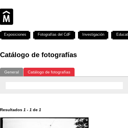
Exposiciones
Fotografías del CdF
Investigación
Educat
Catálogo de fotografías
General
Catálogo de fotografías
Resultados
1
-
1
de
1