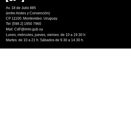
Av. 18 de Julio 885
(entre Andes y Convención)
CP 11100. Montevideo. Uruguay
Tel: [598 2] 1950 7960
Mail:
CdF@imm.gub.uy
Lunes, miércoles, jueves, viernes: de 10 a 19.30 h.
Martes: de 10 a 21 h. Sábados de 9.30 a 14.30 h.