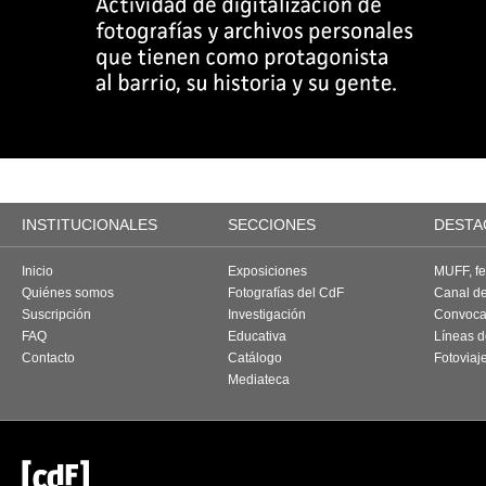
INSTITUCIONALES
SECCIONES
DESTA
Inicio
Exposiciones
MUFF, fes
Quiénes somos
Fotografías del CdF
Canal d
Suscripción
Investigación
Convoca
FAQ
Educativa
Líneas d
Contacto
Catálogo
Fotoviaj
Mediateca