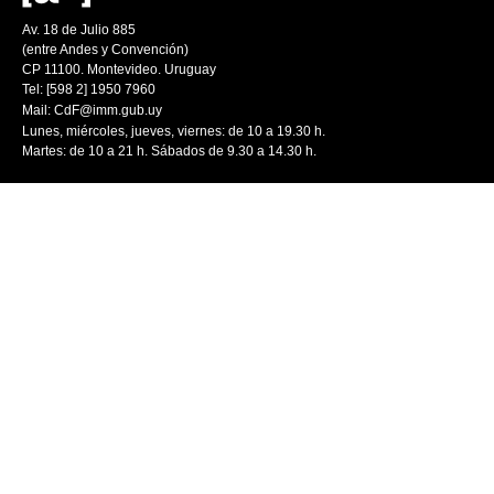
Av. 18 de Julio 885
(entre Andes y Convención)
CP 11100. Montevideo. Uruguay
Tel: [598 2] 1950 7960
Mail:
CdF@imm.gub.uy
Lunes, miércoles, jueves, viernes: de 10 a 19.30 h.
Martes: de 10 a 21 h. Sábados de 9.30 a 14.30 h.