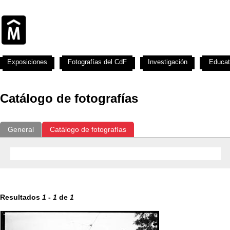
Exposiciones
Fotografías del CdF
Investigación
Educat
Catálogo de fotografías
General
Catálogo de fotografías
Resultados
1
-
1
de
1