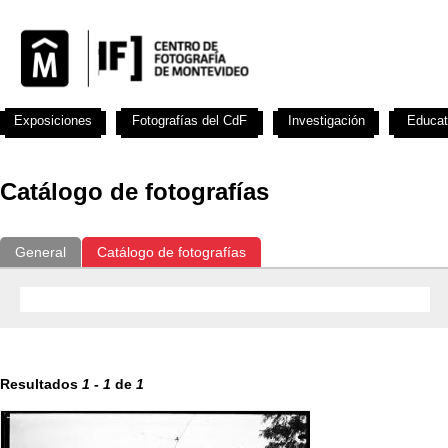
Exposiciones
Fotografías del CdF
Investigación
Educat
Catálogo de fotografías
General
Catálogo de fotografías
Resultados
1
-
1
de
1