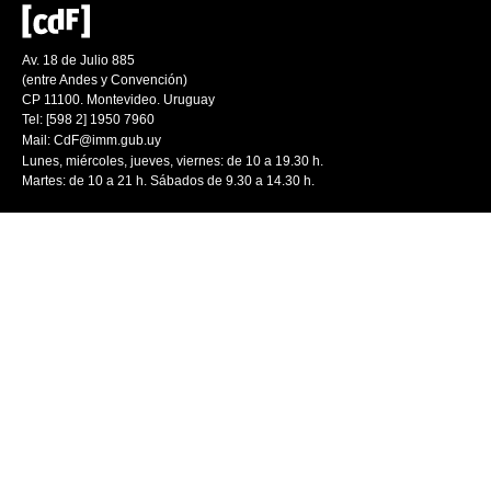
Av. 18 de Julio 885
(entre Andes y Convención)
CP 11100. Montevideo. Uruguay
Tel: [598 2] 1950 7960
Mail:
CdF@imm.gub.uy
Lunes, miércoles, jueves, viernes: de 10 a 19.30 h.
Martes: de 10 a 21 h. Sábados de 9.30 a 14.30 h.