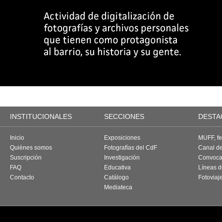
INSTITUCIONALES
SECCIONES
DESTA
Inicio
Exposiciones
MUFF, fes
Quiénes somos
Fotografías del CdF
Canal d
Suscripción
Investigación
Convoca
FAQ
Educativa
Líneas d
Contacto
Catálogo
Fotoviaj
Mediateca