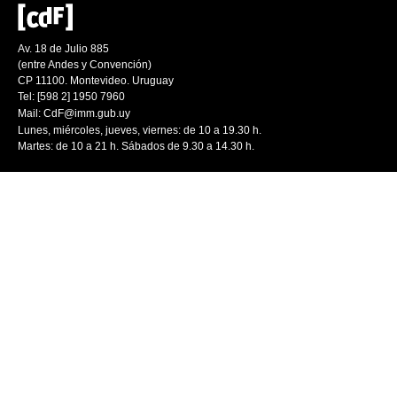
Av. 18 de Julio 885
(entre Andes y Convención)
CP 11100. Montevideo. Uruguay
Tel: [598 2] 1950 7960
Mail:
CdF@imm.gub.uy
Lunes, miércoles, jueves, viernes: de 10 a 19.30 h.
Martes: de 10 a 21 h. Sábados de 9.30 a 14.30 h.