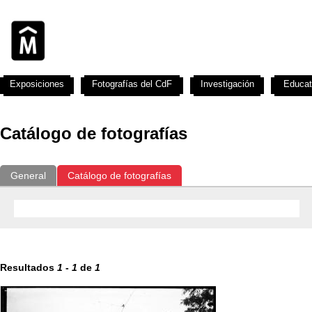
Exposiciones
Fotografías del CdF
Investigación
Educat
Catálogo de fotografías
General
Catálogo de fotografías
Resultados
1
-
1
de
1