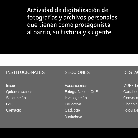
INSTITUCIONALES
SECCIONES
DESTA
Inicio
Exposiciones
MUFF, fes
Quiénes somos
Fotografías del CdF
Canal d
Suscripción
Investigación
Convoca
FAQ
Educativa
Líneas d
Contacto
Catálogo
Fotoviaj
Mediateca