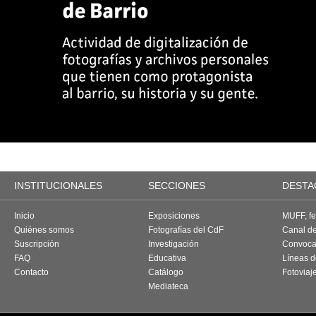
INSTITUCIONALES
SECCIONES
DESTA
Inicio
Exposiciones
MUFF, fes
Quiénes somos
Fotografías del CdF
Canal d
Suscripción
Investigación
Convoca
FAQ
Educativa
Líneas d
Contacto
Catálogo
Fotoviaj
Mediateca