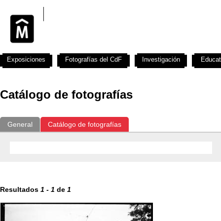
Exposiciones
Fotografías del CdF
Investigación
Educat
Catálogo de fotografías
General
Catálogo de fotografías
Resultados
1
-
1
de
1