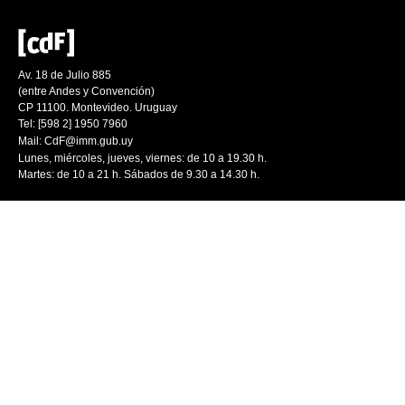
Av. 18 de Julio 885
(entre Andes y Convención)
CP 11100. Montevideo. Uruguay
Tel: [598 2] 1950 7960
Mail:
CdF@imm.gub.uy
Lunes, miércoles, jueves, viernes: de 10 a 19.30 h.
Martes: de 10 a 21 h. Sábados de 9.30 a 14.30 h.