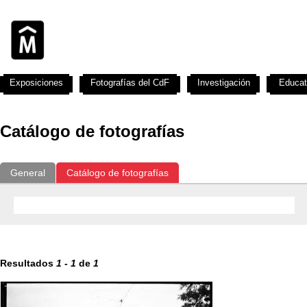
Exposiciones
Fotografías del CdF
Investigación
Educat
Catálogo de fotografías
General
Catálogo de fotografías
Resultados
1
-
1
de
1