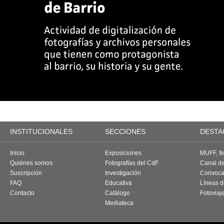
INSTITUCIONALES
SECCIONES
DESTA
Inicio
Exposiciones
MUFF, fes
Quiénes somos
Fotografías del CdF
Canal d
Suscripción
Investigación
Convoca
FAQ
Educativa
Líneas d
Contacto
Catálogo
Fotoviaj
Mediateca