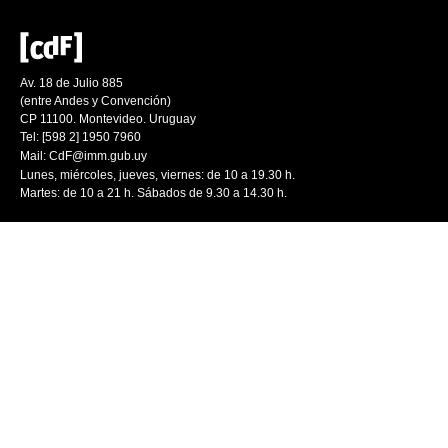
Av. 18 de Julio 885
(entre Andes y Convención)
CP 11100. Montevideo. Uruguay
Tel: [598 2] 1950 7960
Mail:
CdF@imm.gub.uy
Lunes, miércoles, jueves, viernes: de 10 a 19.30 h.
Martes: de 10 a 21 h. Sábados de 9.30 a 14.30 h.