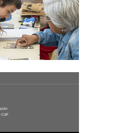
Razón
e CdF