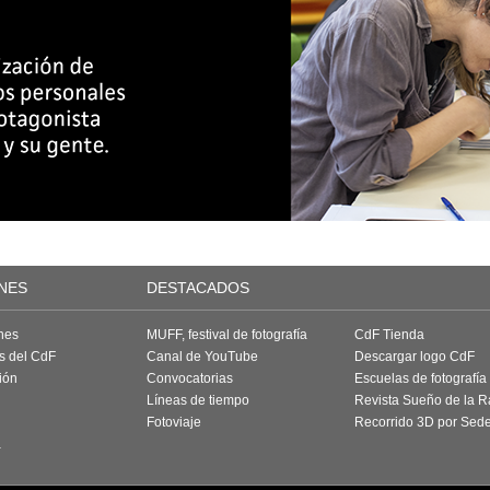
NES
DESTACADOS
nes
MUFF, festival de fotografía
CdF Tienda
as del CdF
Canal de YouTube
Descargar logo CdF
ión
Convocatorias
Escuelas de fotografía
Líneas de tiempo
Revista Sueño de la 
Fotoviaje
Recorrido 3D por Sed
a