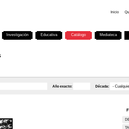
Inicio
Qu
Investigación
Educativa
Catálogo
Mediateca
s
Año exacto:
Década:
F
DE
T