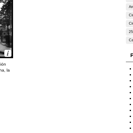
Ar
Ci
Ci
25
Ca
P
ción
ha, la