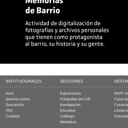
INSTITUCIONALES
SECCIONES
DESTA
Inicio
Exposiciones
MUFF, fes
Quiénes somos
Fotografías del CdF
Canal d
Suscripción
Investigación
Convoca
FAQ
Educativa
Líneas d
Contacto
Catálogo
Fotoviaj
Mediateca