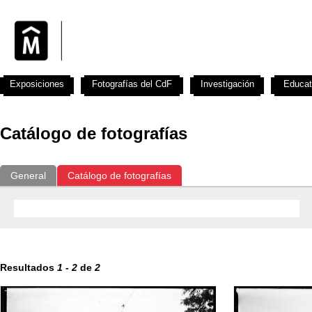
Exposiciones
Fotografías del CdF
Investigación
Educat
Catálogo de fotografías
General
Catálogo de fotografías
Resultados
1
-
2
de
2