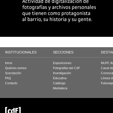
INSTITUCIONALES
SECCIONES
DESTA
Inicio
Exposiciones
MUFF, fes
Quiénes somos
Fotografías del CdF
Canal d
Suscripción
Investigación
Convoca
FAQ
Educativa
Líneas d
Contacto
Catálogo
Fotoviaj
Mediateca