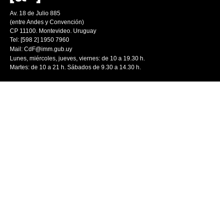
Av. 18 de Julio 885
(entre Andes y Convención)
CP 11100. Montevideo. Uruguay
Tel: [598 2] 1950 7960
Mail:
CdF@imm.gub.uy
Lunes, miércoles, jueves, viernes: de 10 a 19.30 h.
Martes: de 10 a 21 h. Sábados de 9.30 a 14.30 h.