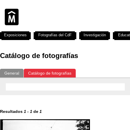
Exposiciones
Fotografías del CdF
Investigación
Educat
Catálogo de fotografías
General
Catálogo de fotografías
Resultados
1
-
1
de
1