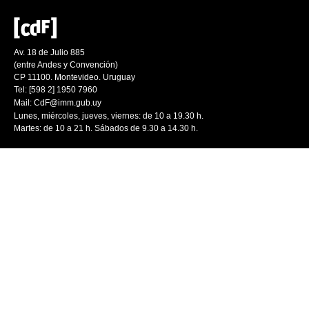
Av. 18 de Julio 885
(entre Andes y Convención)
CP 11100. Montevideo. Uruguay
Tel: [598 2] 1950 7960
Mail:
CdF@imm.gub.uy
Lunes, miércoles, jueves, viernes: de 10 a 19.30 h.
Martes: de 10 a 21 h. Sábados de 9.30 a 14.30 h.