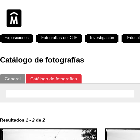
Exposiciones
Fotografías del CdF
Investigación
Educat
Catálogo de fotografías
General
Catálogo de fotografías
Resultados
1
-
2
de
2