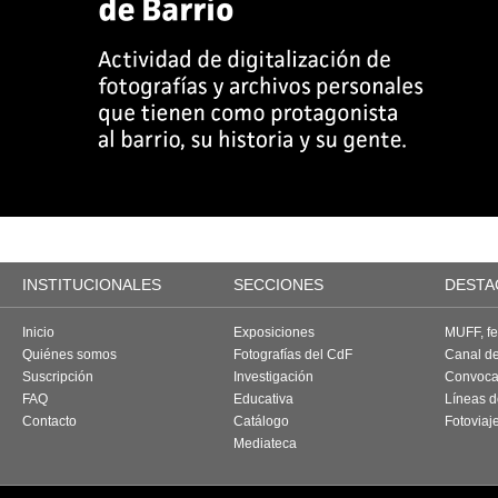
INSTITUCIONALES
SECCIONES
DESTA
Inicio
Exposiciones
MUFF, fes
Quiénes somos
Fotografías del CdF
Canal d
Suscripción
Investigación
Convoca
FAQ
Educativa
Líneas d
Contacto
Catálogo
Fotoviaj
Mediateca