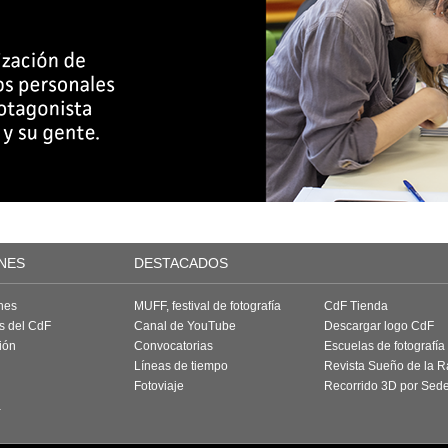
NES
DESTACADOS
nes
MUFF, festival de fotografía
CdF Tienda
as del CdF
Canal de YouTube
Descargar logo CdF
ión
Convocatorias
Escuelas de fotografía
Líneas de tiempo
Revista Sueño de la 
Fotoviaje
Recorrido 3D por Sed
a