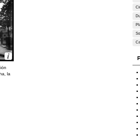
Ci
Du
Pl
So
Ca
P
ción
ha, la