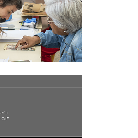
Razón
e CdF