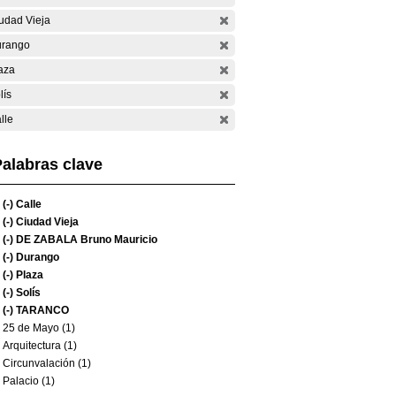
udad Vieja
rango
aza
lís
lle
alabras clave
(-)
Calle
(-)
Ciudad Vieja
(-)
DE ZABALA Bruno Mauricio
(-)
Durango
(-)
Plaza
(-)
Solís
(-)
TARANCO
25 de Mayo (1)
Arquitectura (1)
Circunvalación (1)
Palacio (1)