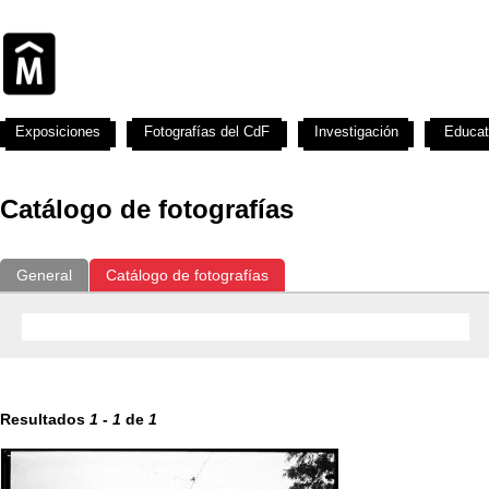
Exposiciones
Fotografías del CdF
Investigación
Educat
Catálogo de fotografías
General
Catálogo de fotografías
Resultados
1
-
1
de
1