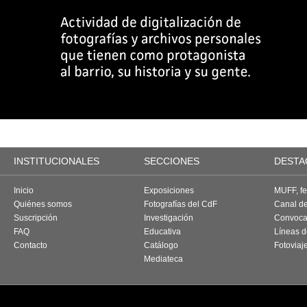
INSTITUCIONALES
SECCIONES
DESTA
Inicio
Exposiciones
MUFF, fes
Quiénes somos
Fotografías del CdF
Canal d
Suscripción
Investigación
Convoca
FAQ
Educativa
Líneas d
Contacto
Catálogo
Fotoviaj
Mediateca