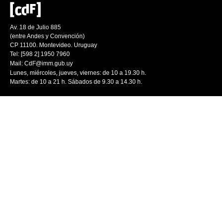
Av. 18 de Julio 885
(entre Andes y Convención)
CP 11100. Montevideo. Uruguay
Tel: [598 2] 1950 7960
Mail:
CdF@imm.gub.uy
Lunes, miércoles, jueves, viernes: de 10 a 19.30 h.
Martes: de 10 a 21 h. Sábados de 9.30 a 14.30 h.