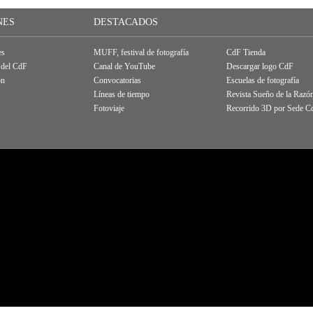
NES
DESTACADOS
es
MUFF, festival de fotografía
CdF Tienda
 del CdF
Canal de YouTube
Descargar logo CdF
ón
Convocatorias
Escuelas de fotografía
Líneas de tiempo
Revista Sueño de la Razó
Fotoviaje
Recorrido 3D por Sede C