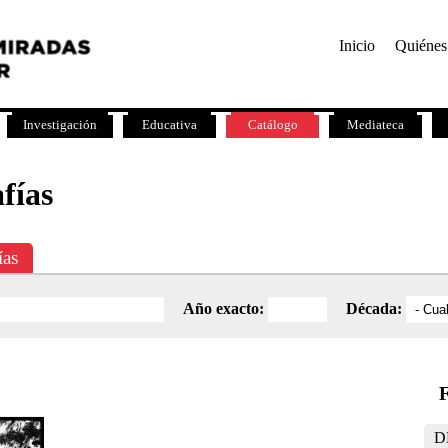
Inicio
Quiénes
Investigación
Educativa
Catálogo
Mediateca
fías
ías
Año exacto:
Década:
F
D