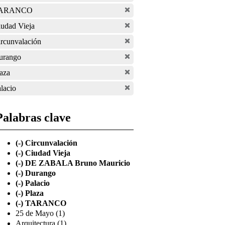
ARANCO
udad Vieja
rcunvalación
urango
aza
lacio
Palabras clave
(-)
Circunvalación
(-)
Ciudad Vieja
(-)
DE ZABALA Bruno Mauricio
(-)
Durango
(-)
Palacio
(-)
Plaza
(-)
TARANCO
25 de Mayo (1)
Arquitectura (1)