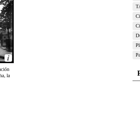
T
Ci
Ci
D
Pl
Pa
ación
ha, la