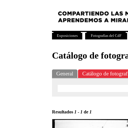
Exposiciones
Fotografías del CdF
Catálogo de fotogra
General
Catálogo de fotograf
Resultados
1
-
1
de
1