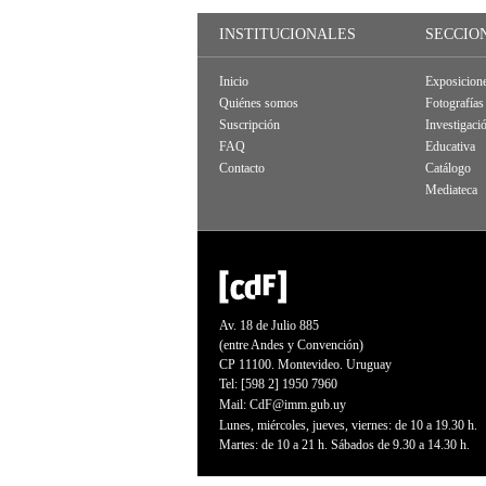
INSTITUCIONALES
SECCIO
Inicio
Exposicion
Quiénes somos
Fotografías
Suscripción
Investigaci
FAQ
Educativa
Contacto
Catálogo
Mediateca
Av. 18 de Julio 885
(entre Andes y Convención)
CP 11100. Montevideo. Uruguay
Tel: [598 2] 1950 7960
Mail:
CdF@imm.gub.uy
Lunes, miércoles, jueves, viernes: de 10 a 19.30 h.
Martes: de 10 a 21 h. Sábados de 9.30 a 14.30 h.