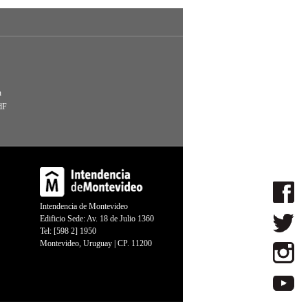
n
dF
Intendencia de Montevideo
Edificio Sede: Av. 18 de Julio 1360
Tel: [598 2] 1950
Montevideo, Uruguay | CP. 11200