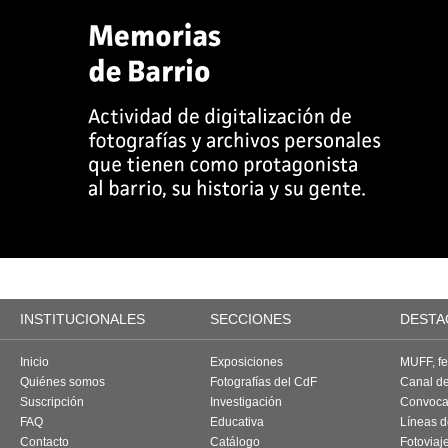
INSTITUCIONALES
SECCIONES
DESTA
Inicio
Exposiciones
MUFF, fes
Quiénes somos
Fotografías del CdF
Canal d
Suscripción
Investigación
Convoca
FAQ
Educativa
Líneas d
Contacto
Catálogo
Fotoviaj