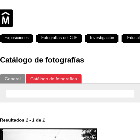
Exposiciones
Fotografías del CdF
Investigación
Educat
Catálogo de fotografías
General
Catálogo de fotografías
Resultados
1
-
1
de
1