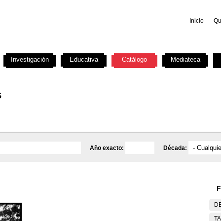
Inicio
Qu
Investigación
Educativa
Catálogo
Mediateca
s
Año exacto:
Década:
F
DE
T