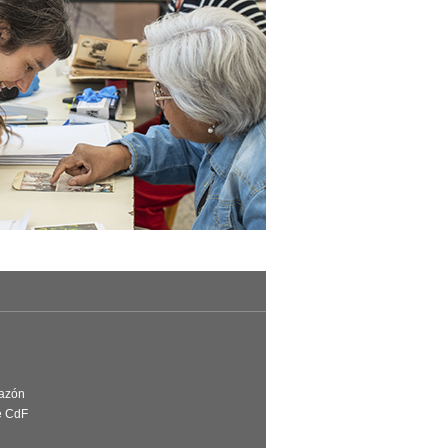
Razón
e CdF