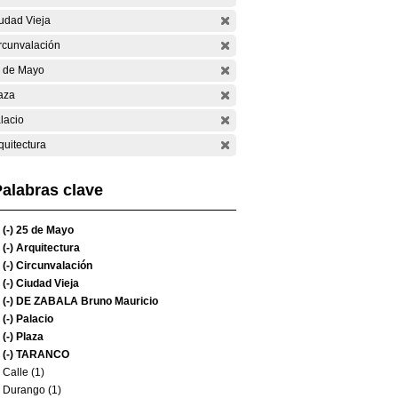
udad Vieja
rcunvalación
 de Mayo
aza
lacio
quitectura
alabras clave
(-)
25 de Mayo
(-)
Arquitectura
(-)
Circunvalación
(-)
Ciudad Vieja
(-)
DE ZABALA Bruno Mauricio
(-)
Palacio
(-)
Plaza
(-)
TARANCO
Calle (1)
Durango (1)