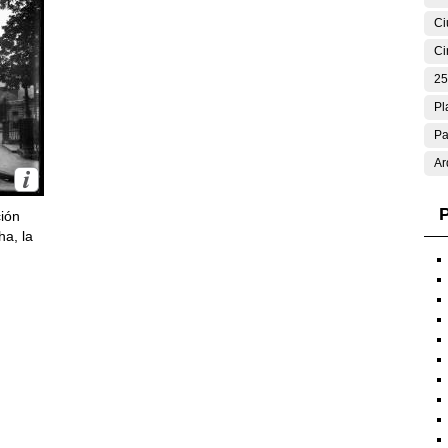
Ci
Ci
25
Pl
Pa
Ar
P
ción
ha, la