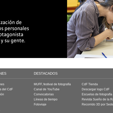
NES
DESTACADOS
nes
MUFF, festival de fotografía
CdF Tienda
as del CdF
Canal de YouTube
Descargar logo CdF
ión
Convocatorias
Escuelas de fotografía
Líneas de tiempo
Revista Sueño de la 
Fotoviaje
Recorrido 3D por Sed
a