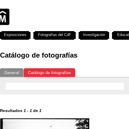
Exposiciones
Fotografías del CdF
Investigación
Educat
Catálogo de fotografías
General
Catálogo de fotografías
Resultados
1
-
1
de
1