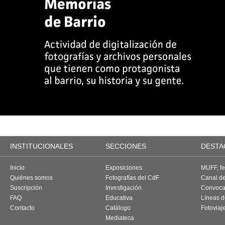
INSTITUCIONALES
SECCIONES
DESTA
Inicio
Exposiciones
MUFF, fes
Quiénes somos
Fotografías del CdF
Canal d
Suscripción
Investigación
Convoca
FAQ
Educativa
Líneas d
Contacto
Catálogo
Fotoviaj
Mediateca