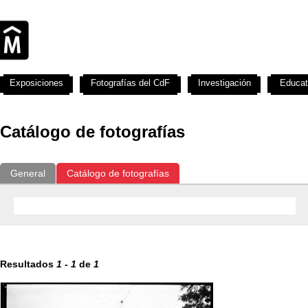
Exposiciones
Fotografías del CdF
Investigación
Educat
Catálogo de fotografías
General
Catálogo de fotografías
Resultados
1
-
1
de
1