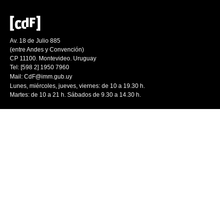
Av. 18 de Julio 885
(entre Andes y Convención)
CP 11100. Montevideo. Uruguay
Tel: [598 2] 1950 7960
Mail:
CdF@imm.gub.uy
Lunes, miércoles, jueves, viernes: de 10 a 19.30 h.
Martes: de 10 a 21 h. Sábados de 9.30 a 14.30 h.