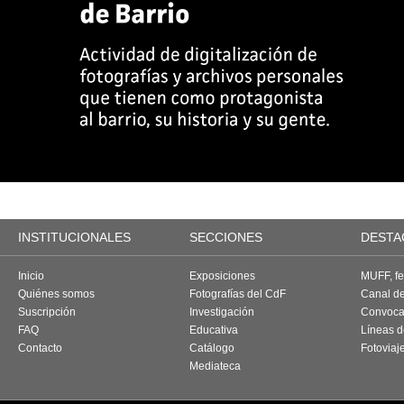
INSTITUCIONALES
SECCIONES
DESTA
Inicio
Exposiciones
MUFF, fes
Quiénes somos
Fotografías del CdF
Canal d
Suscripción
Investigación
Convoca
FAQ
Educativa
Líneas d
Contacto
Catálogo
Fotoviaj
Mediateca