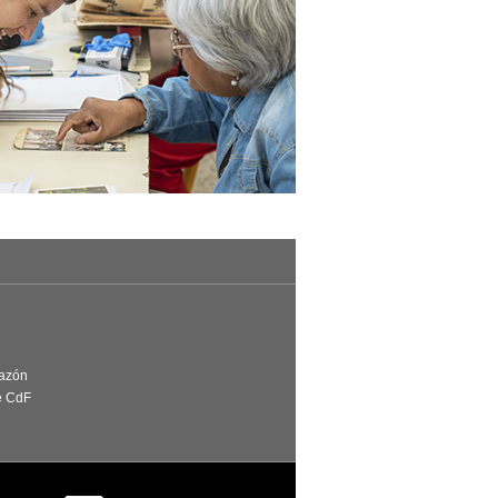
Razón
e CdF