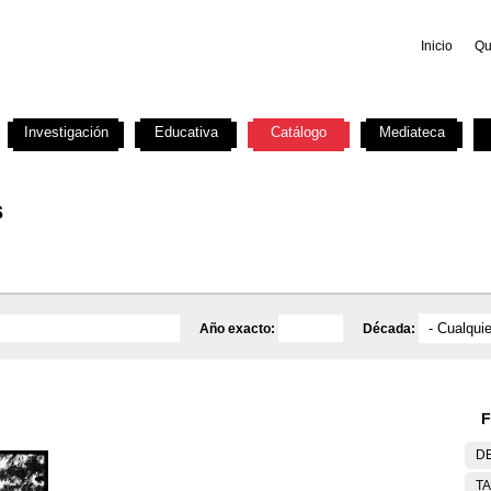
Inicio
Qu
Investigación
Educativa
Catálogo
Mediateca
s
Año exacto:
Década:
F
DE
T