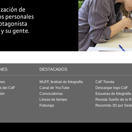
NES
DESTACADOS
nes
MUFF, festival de fotografía
CdF Tienda
as del CdF
Canal de YouTube
Descargar logo CdF
ión
Convocatorias
Escuelas de fotografía
Líneas de tiempo
Revista Sueño de la 
Fotoviaje
Recorrido 3D por Sed
a