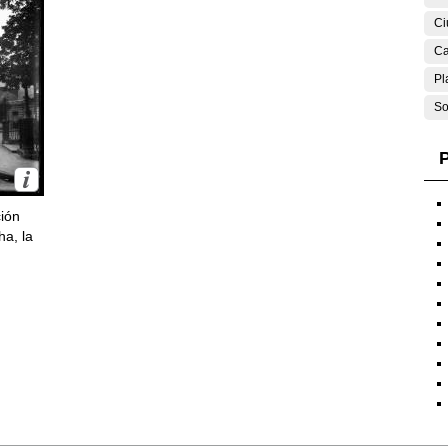
Ci
Ca
Pl
So
P
ción
ha, la